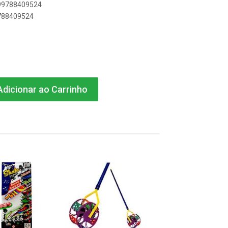
899788409524
9788409524
dicionar ao Carrinho