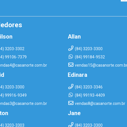
dedores
ilson
Allan
84) 3203-3302
(84) 3203-3300
84) 99106-7379
(84) 99184-9532
endas4@casanorte.com.br
vendas15@casanorte.com.b
id
Edinara
84) 3203-3300
(84) 3203-3346
84) 99916-9349
(84) 99193-4409
endas3@casanorte.com.br
vendas8@casanorte.com.br
rton
Jane
84) 3203-3303
(84) 3203-3300