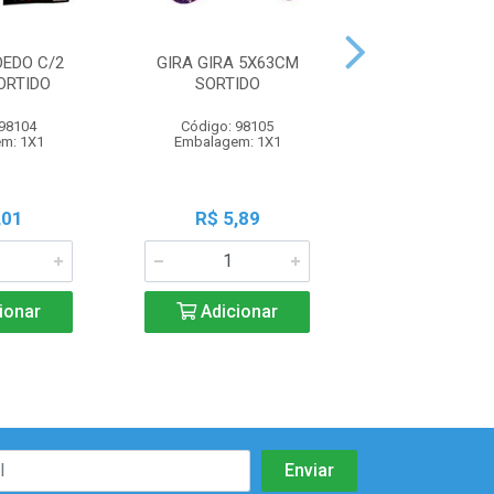
DEDO C/2
GIRA GIRA 5X63CM
MINI FUSCA
ORTIDO
SORTIDO
SORTIDO
 98104
Código: 98105
Código: 98
m: 1X1
Embalagem: 1X1
Embalagem:
,01
R$ 5,89
R$ 6,1
ionar
Adicionar
Adicio