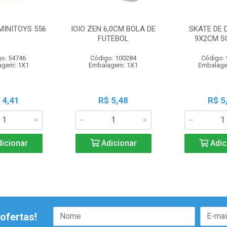
MINITOYS 556
IOIO ZEN 6,0CM BOLA DE
SKATE DE 
FUTEBOL
9X2CM S
o: 54746
Código: 100284
Código:
agem: 1X1
Embalagem: 1X1
Embalage
 4,41
R$ 5,48
R$ 5
icionar
Adicionar
Adic
ofertas!