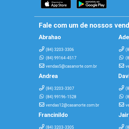
Fale com um de nossos ven
Abrahao
Ade
(84) 3203-3306
(
(84) 99164-4517
(
vendas5@casanorte.com.br
v
Andrea
Dav
(84) 3203-3307
(
(84) 99196-1528
(
vendas12@casanorte.com.br
v
Francinildo
Jai
(84) 3203-3305
(