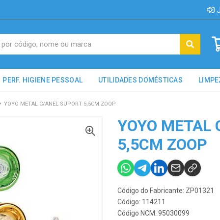
J
PERF. HIGIENE PESSOAL
UTILIDADES DOMÉSTICAS
LIMPE
YOYO METAL C/ANEL SUPORT 5,5CM ZOOP
YOYO METAL 
5,5CM ZOOP
Código do Fabricante: ZP01321
Código: 114211
Código NCM: 95030099